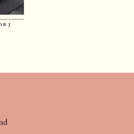
or3
und