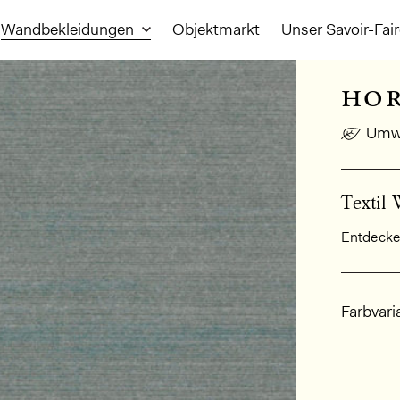
Wandbekleidungen
Objektmarkt
Unser Savoir-Fai
hor
Umwe
Textil 
Entdecken
Allge
Farbvari