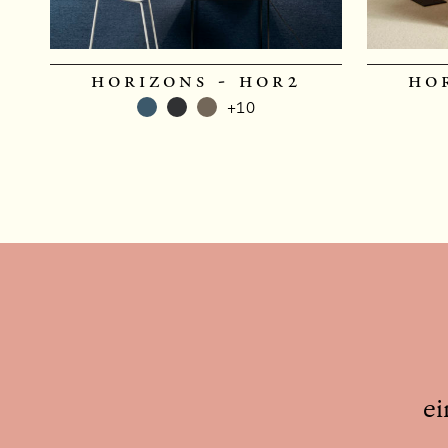
horizons - hor2
ho
+10
ei