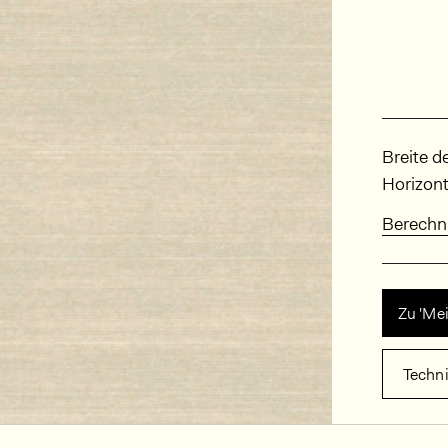
Abmes
Breite d
Horizont
Berechn
Zu 'Me
Techn