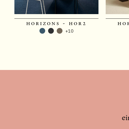
horizons - hor2
ho
+10
ei