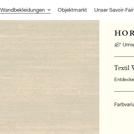
Wandbekleidungen
Objektmarkt
Unser Savoir-Fai
hor
Umwe
Textil 
Entdecken
Allge
Farbvari