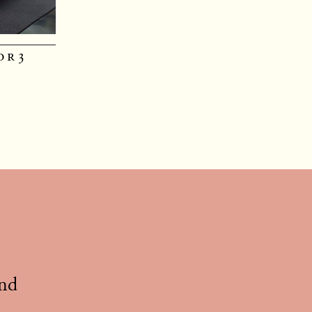
or3
und