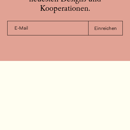
Kooperationen.
E-Mail
Einreichen
Kontakt
Wie können wir helfen?
Kontakt
FAQ
Stellenangebote
Installationsvideos
Kundenraum
Warenbestandsabfrage