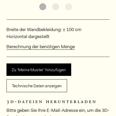
Weitere Varianten entdecken: KA
Weitere Varianten entdeck
Weitere Varianten e
Abmessungen
Breite der Wandbekleidung: ± 100 cm
Horizontal dargestellt
Berechnung der benötigen Menge
Zu 'Meine Muster' hinzufügen
Technische Daten anzeigen
3d-dateien herunterladen
Bitte geben Sie Ihre E-Mail-Adresse ein, um die 3D-