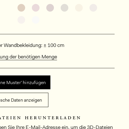
Weitere Varianten entdecken: KAL2022
Weitere Varianten entdecken: KAL2017
Weitere Varianten entdecken: K
Weitere Varianten entdec
Weitere Varianten 
Weitere Vari
Weitere Varianten entdecken: KAL2003
Weitere Varianten entdecken: KAL2002
sungen
er Wandbekleidung: ± 100 cm
ung der benötigen Menge
ine Muster' hinzufügen
ische Daten anzeigen
ateien herunterladen
ben Sie Ihre E-Mail-Adresse ein, um die 3D-Dateien