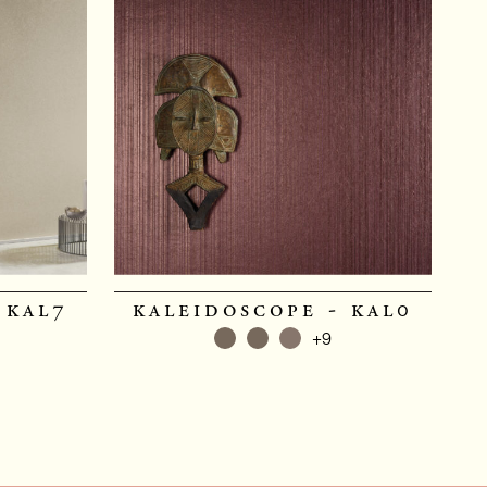
 kal7
kaleidoscope - kal0
+9