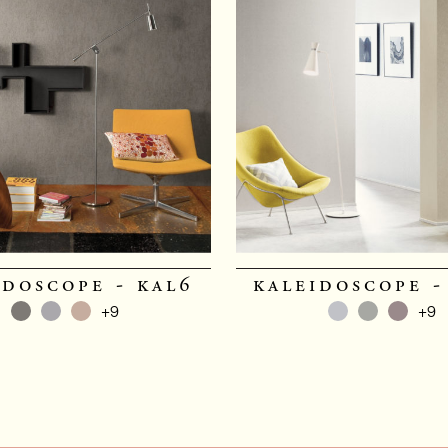
idoscope - kal6
kaleidoscope -
+9
+9