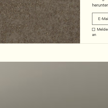
herunte
E-Mai
Melden
an