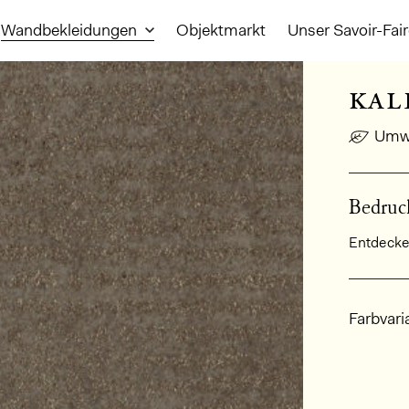
Wandbekleidungen
Objektmarkt
Unser Savoir-Fai
kal
Umwe
Bedruck
Entdecken
Allge
Farbvari