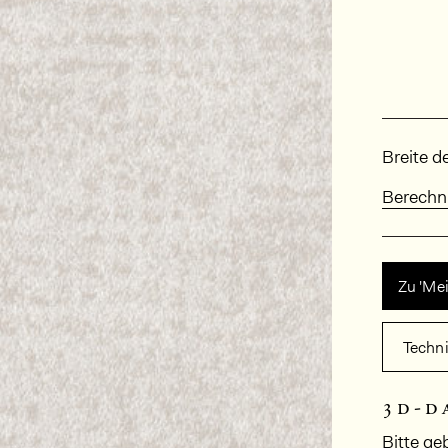
Abmes
Breite d
Berechn
Zu 'Me
Techn
3d-d
Bitte ge