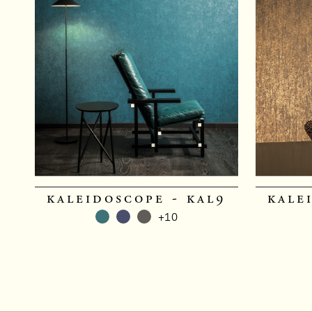
kaleidoscope - kal9
kale
+10