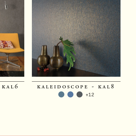
 kal6
kaleidoscope - kal8
+12