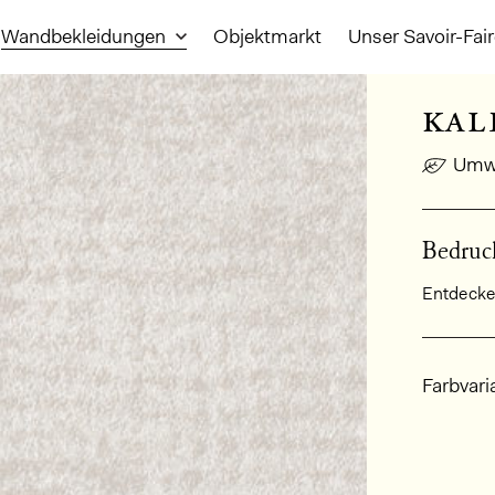
Wandbekleidungen
Objektmarkt
Unser Savoir-Fai
kal
Umwe
Bedruck
Entdecken
Allge
Farbvari