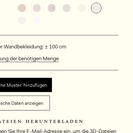
Weitere Varianten entdecken: KAL2022
Weitere Varianten entdecken: KAL2017
Weitere Varianten entdecken: K
Weitere Varianten entdec
Weitere Varianten 
Weitere Vari
Weitere Varianten entdecken: KAL2003
Weitere Varianten entdecken: KAL2002
sungen
er Wandbekleidung: ± 100 cm
ung der benötigen Menge
ine Muster' hinzufügen
ische Daten anzeigen
ateien herunterladen
ben Sie Ihre E-Mail-Adresse ein, um die 3D-Dateien