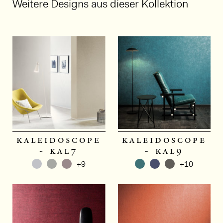
Weitere Designs aus dieser Kollektion
1/6
kaleidoscope
kaleidoscope
- kal7
- kal9
+9
+10