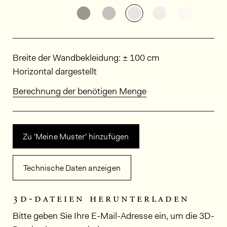
Weitere Varianten entdecken: KA
Weitere Varianten entdeck
Weitere Varianten e
Weitere Varia
Weitere
Abmessungen
Breite der Wandbekleidung: ± 100 cm
Horizontal dargestellt
Berechnung der benötigen Menge
Zu 'Meine Muster' hinzufügen
Technische Daten anzeigen
3d-dateien herunterladen
Bitte geben Sie Ihre E-Mail-Adresse ein, um die 3D-