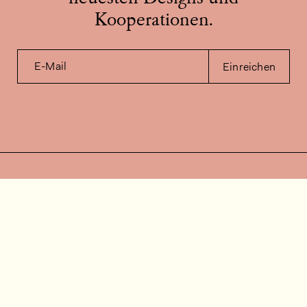
Kooperationen.
E-Mail
Einreichen
Kontakt
Wie können wir helfen?
Kontakt
FAQ
Stellenangebote
Installationsvideos
Kundenraum
Warenbestandsabfrage