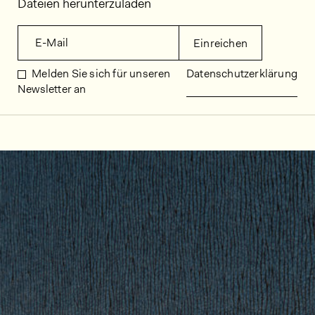
Dateien herunterzuladen
E-Mail
Einreichen
Melden Sie sich für unseren
Datenschutzerklärung
Newsletter an
Dekorbilder