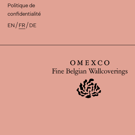
Politique de
confidentialité
EN
FR
DE
Traductions disponibles pour ce