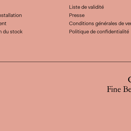
Liste de validité
nstallation
Presse
ent
Conditions générales de ve
on du stock
Politique de confidentialité
cette page