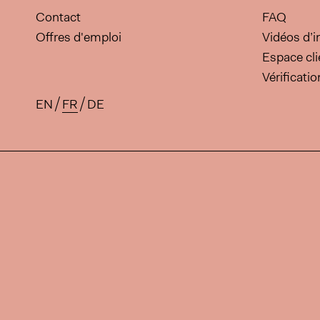
Contact
FAQ
Offres d'emploi
Vidéos d’i
Espace cli
Vérificati
EN
FR
DE
Traductions disponibles pour 