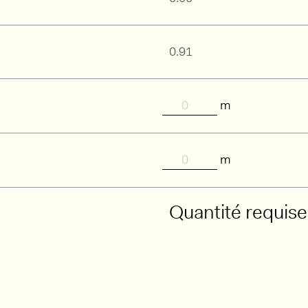
m
m
Quantité requise