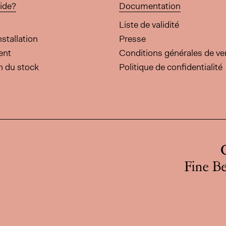
ide?
Documentation
Liste de validité
nstallation
Presse
ent
Conditions générales de ve
on du stock
Politique de confidentialité
cette page