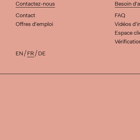
Contactez-nous
Besoin d'a
Contact
FAQ
Offres d'emploi
Vidéos d’i
Espace cli
Vérificati
EN
FR
DE
Traductions disponibles pour 