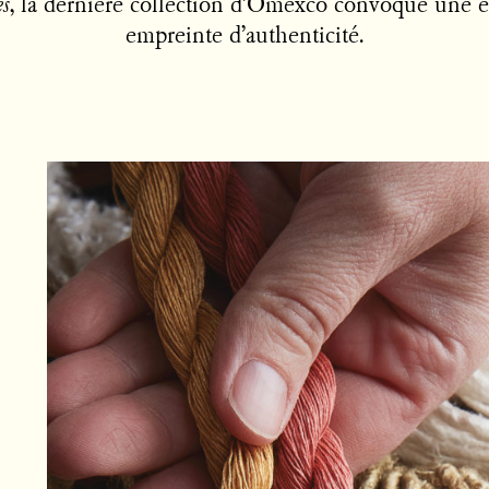
es
, la dernière collection d’Omexco convoque une es
empreinte d’authenticité.