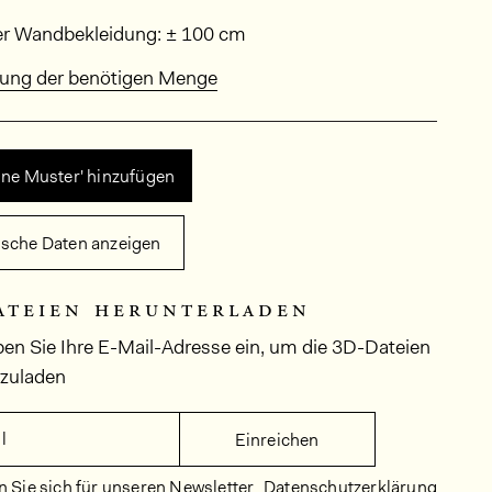
sungen
er Wandbekleidung: ± 100 cm
ung der benötigen Menge
ine Muster' hinzufügen
ische Daten anzeigen
ateien herunterladen
ben Sie Ihre E-Mail-Adresse ein, um die 3D-Dateien
rzuladen
l
Einreichen
 Sie sich für unseren Newsletter
Datenschutzerklärung