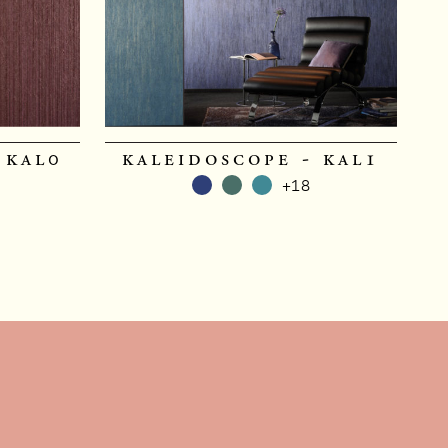
 kal0
kaleidoscope - kal1
+18