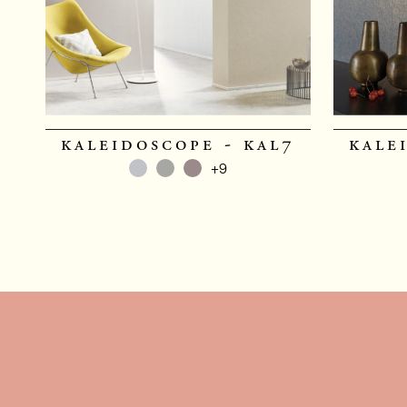
kaleidoscope - kal7
kale
+9