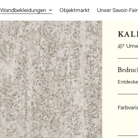
Wandbekleidungen
Objektmarkt
Unser Savoir-Fai
kal
Umwe
Bedruck
Entdecken
Allge
Farbvari