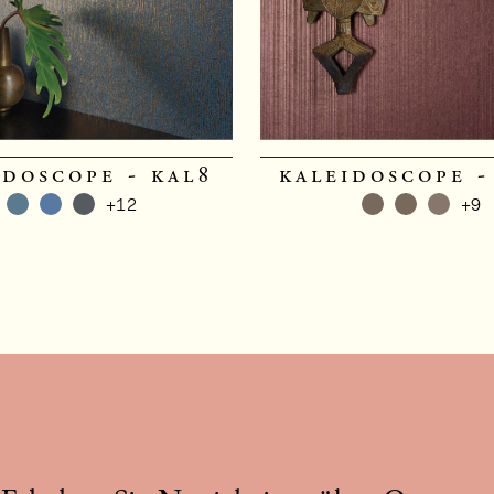
idoscope - kal8
kaleidoscope -
+12
+9