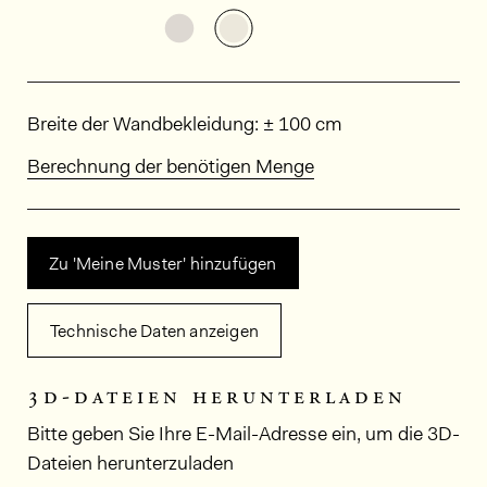
Weitere Varianten entdecken: KA
Weitere Varianten entdeck
Abmessungen
Breite der Wandbekleidung: ± 100 cm
Berechnung der benötigen Menge
Zu 'Meine Muster' hinzufügen
Technische Daten anzeigen
3d-dateien herunterladen
Bitte geben Sie Ihre E-Mail-Adresse ein, um die 3D-
Dateien herunterzuladen