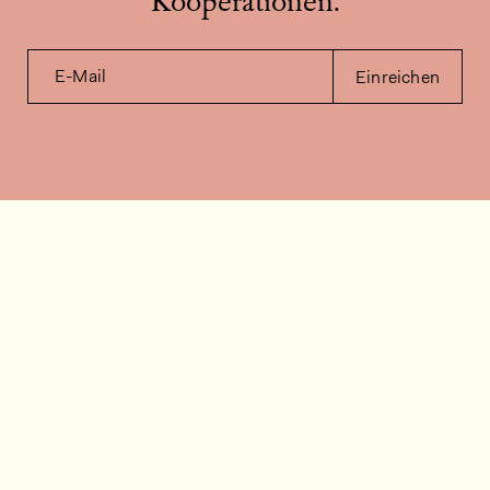
Kooperationen.
E-Mail
Einreichen
Kontakt
Wie können wir helfen?
Kontakt
FAQ
Stellenangebote
Installationsvideos
Kundenraum
Warenbestandsabfrage