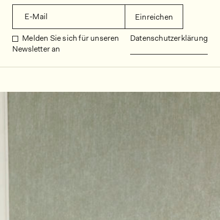
E-Mail
Einreichen
Melden Sie sich für unseren
Datenschutzerklärung
Newsletter an
Dekorbilder