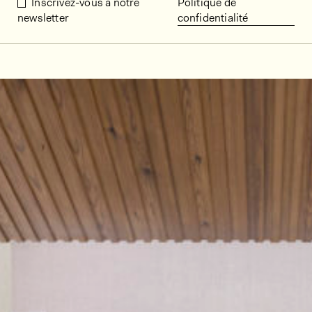
Inscrivez-vous à notre
Politique de
newsletter
confidentialité
Décors