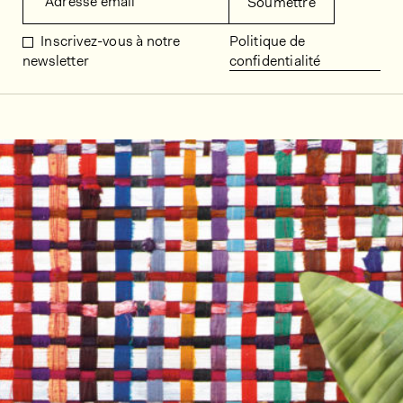
Adresse email
Soumettre
Inscrivez-vous à notre
Politique de
newsletter
confidentialité
Décors