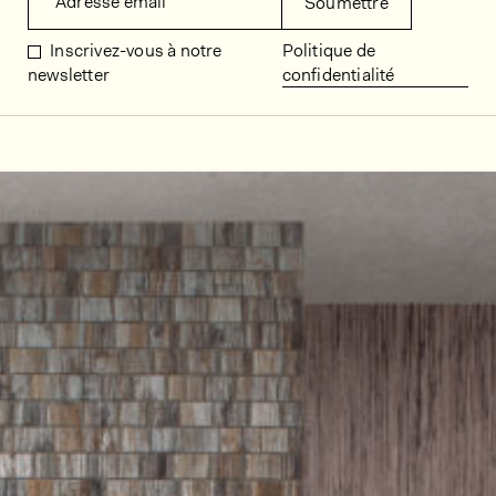
Adresse email
Soumettre
Inscrivez-vous à notre
Politique de
newsletter
confidentialité
Décors