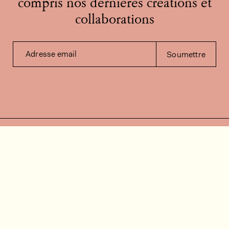
compris nos dernières créations et
collaborations
Adresse email
Soumettre
Contactez-nous
Besoin d'aide?
Contact
FAQ
Offres d'emploi
Vidéos d’installation
Espace client
Vérification du stock