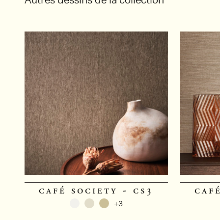
café society - cs3
café
+3