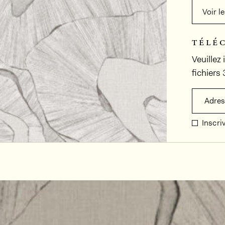
Voir l
télé
Veuillez
fichiers
Adres
Inscri