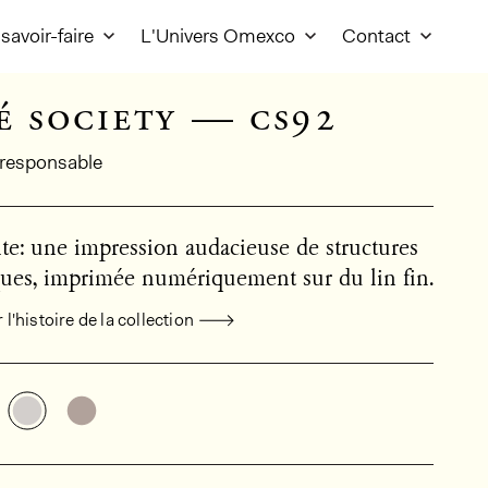
savoir-faire
L'Univers Omexco
Contact
é society — cs92
responsable
e: une impression audacieuse de structures
ues, imprimée numériquement sur du lin fin.
l'histoire de la collection
mations générales sur le produit
Découvrir d'autres variantes: CS92
Découvrir d'autres variantes: CS91