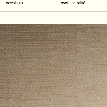
newsletter
confidentialité
Décors