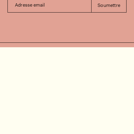
Adresse email
Soumettre
Contactez-nous
Besoin d'aide?
Contact
FAQ
Offres d'emploi
Vidéos d’installation
Espace client
Vérification du stock
Documentation
Suivez-nous
Liste de validité
Instagram