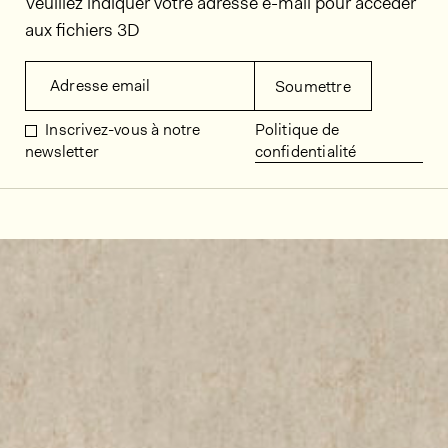
Veuillez indiquer votre adresse e-mail pour accéder
aux fichiers 3D
Adresse email
Soumettre
Inscrivez-vous à notre
Politique de
newsletter
confidentialité
Décors