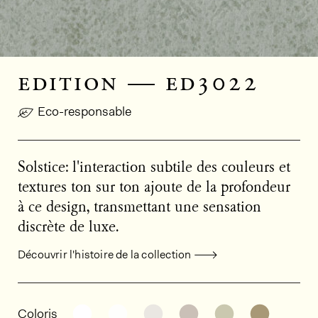
edition — ed3022
Eco-responsable
Solstice: l'interaction subtile des couleurs et
textures ton sur ton ajoute de la profondeur
à ce design, transmettant une sensation
discrète de luxe.
Découvrir l'histoire de la collection
Informations générales sur le produi
Découvrir d'autres variantes: ED3016
Découvrir d'autres variantes: ED3
Découvrir d'autres variant
Découvrir d'autres v
Découvrir d'au
Découvri
Coloris