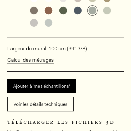
Découvrir d'autres variantes: ED3003
Découvrir d'autres variantes: ED3
Découvrir d'autres variant
Découvrir d'autres v
Découvrir d'au
Découvri
Découvrir d'autres variantes: ED3019
Découvrir d'autres variantes: ED3
Dimensions
Largeur du mural: 100 cm (39” 3/8)
Calcul des métrages
Ajouter à 'mes échantillons'
Voir les détails techniques
télécharger les fichiers 3d