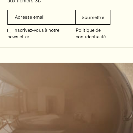
aux fichiers 3D
Adresse email
Soumettre
Inscrivez-vous à notre
Politique de
newsletter
confidentialité
Décors