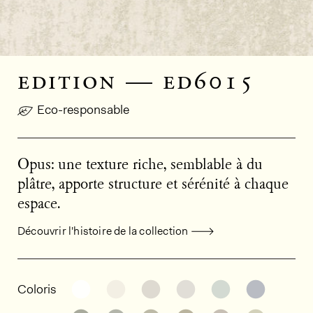
edition — ed6015
Eco-responsable
Opus: une texture riche, semblable à du
plâtre, apporte structure et sérénité à chaque
espace.
Découvrir l'histoire de la collection
Informations générales sur le produi
Découvrir d'autres variantes: ED6040
Découvrir d'autres variantes: ED6
Découvrir d'autres variant
Découvrir d'autres v
Découvrir d'au
Découvri
Coloris