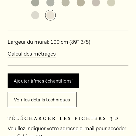
Découvrir d'autres variantes: ED6056
Découvrir d'autres variantes: ED6
Découvrir d'autres variant
Découvrir d'autres v
Découvrir d'au
Découvri
Découvrir d'autres variantes: ED6054
Découvrir d'autres variantes: ED6
Dimensions
Largeur du mural: 100 cm (39” 3/8)
Calcul des métrages
Ajouter à 'mes échantillons'
Voir les détails techniques
télécharger les fichiers 3d
Veuillez indiquer votre adresse e-mail pour accéder