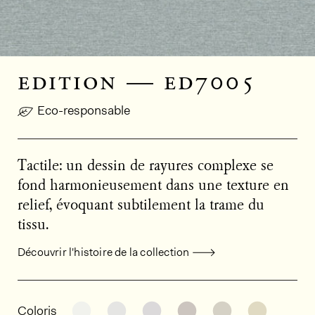
edition — ed7005
Eco-responsable
Tactile: un dessin de rayures complexe se
fond harmonieusement dans une texture en
relief, évoquant subtilement la trame du
tissu.
Découvrir l'histoire de la collection
Informations générales sur le produi
Découvrir d'autres variantes: ED7014
Découvrir d'autres variantes: ED7
Découvrir d'autres variant
Découvrir d'autres v
Découvrir d'au
Découvri
Coloris