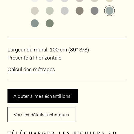
Découvrir d'autres variantes: ED7009
Découvrir d'autres variantes: ED7
Découvrir d'autres variant
Découvrir d'autres v
Découvrir d'au
Découvri
Découvrir d'autres variantes: ED7004
Découvrir d'autres variantes: ED7
Dimensions
Largeur du mural: 100 cm (39” 3/8)
Présenté à l’horizontale
Calcul des métrages
Ajouter à 'mes échantillons'
Voir les détails techniques
télécharger les fichiers 3d