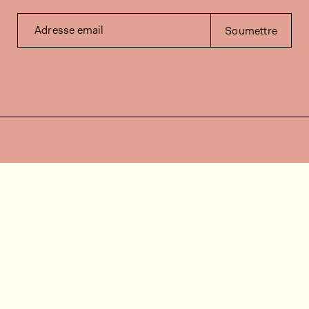
Adresse email
Soumettre
Contactez-nous
Besoin d'aide?
Contact
FAQ
Offres d'emploi
Vidéos d’installation
Espace client
Vérification du stock
Documentation
Suivez-nous