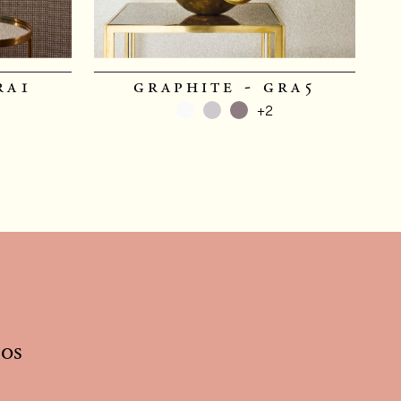
ra1
graphite - gra5
+2
nos