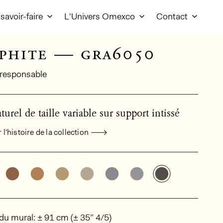
savoir-faire
L'Univers Omexco
Contact
phite — gra6050
responsable
turel de taille variable sur support intissé
l'histoire de la collection
mations générales sur le produit
Découvrir d'autres variantes: GRA6070
Découvrir d'autres variantes: GRA6060
Découvrir d'autres variantes: GRA6040
Découvrir d'autres variantes: G
Découvrir d'autres varian
Découvrir d'autres 
Découvrir d'a
ions
du mural: ± 91 cm (± 35” 4/5)