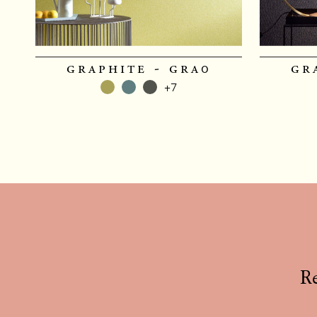
graphite - gra0
gr
+7
Re