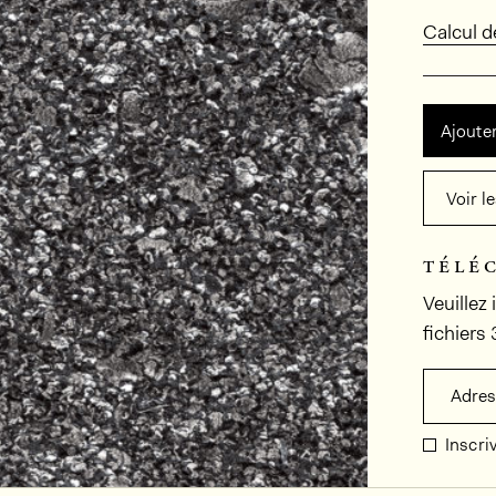
Calcul 
Ajouter
Voir l
télé
Veuillez
fichiers
Adres
Inscri