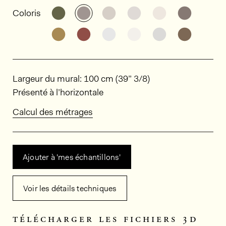
Informations générales sur le produi
Découvrir d'autres variantes: HPE401
Découvrir d'autres variantes: HPE
Découvrir d'autres variant
Découvrir d'autres v
Découvrir d'au
Découvri
Coloris
Découvrir d'autres variantes: HPE404
Découvrir d'autres variantes: HPE
Découvrir d'autres variant
Découvrir d'autres v
Découvrir d'au
Découvri
Dimensions
Largeur du mural: 100 cm (39” 3/8)
Présenté à l’horizontale
Calcul des métrages
Ajouter à 'mes échantillons'
Voir les détails techniques
télécharger les fichiers 3d