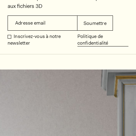
aux fichiers 3D
Adresse email
Soumettre
Inscrivez-vous à notre
Politique de
newsletter
confidentialité
Décors