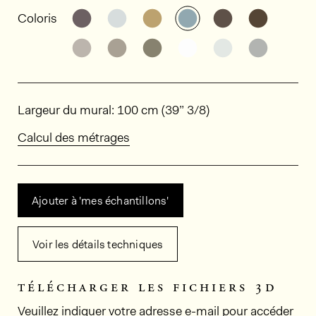
Informations générales sur le produi
Découvrir d'autres variantes: HPE501
Découvrir d'autres variantes: HPE
Découvrir d'autres variant
Découvrir d'autres v
Découvrir d'au
Découvri
Coloris
Découvrir d'autres variantes: HPE507
Découvrir d'autres variantes: HPE
Découvrir d'autres variant
Découvrir d'autres v
Découvrir d'au
Découvri
Dimensions
Largeur du mural: 100 cm (39” 3/8)
Calcul des métrages
Ajouter à 'mes échantillons'
Voir les détails techniques
télécharger les fichiers 3d
Veuillez indiquer votre adresse e-mail pour accéder