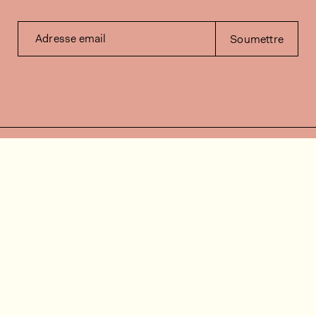
Adresse email
Soumettre
Contactez-nous
Besoin d'aide?
Contact
FAQ
Offres d'emploi
Vidéos d’installation
Espace client
Vérification du stock
Documentation
Suivez-nous