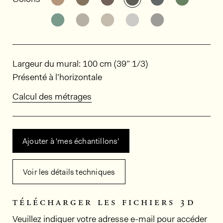
Découvrir d'autres variantes: HPT411
Découvrir d'autres variantes: HPT
Découvrir d'autres variant
Découvrir d'autres v
Découvrir d'au
Dimensions
Largeur du mural: 100 cm (39” 1/3)
Présenté à l’horizontale
Calcul des métrages
Ajouter à 'mes échantillons'
Voir les détails techniques
télécharger les fichiers 3d
Veuillez indiquer votre adresse e-mail pour accéder