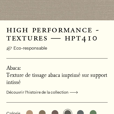
high performance -
textures — hpt410
Eco-responsable
Abaca:
Texture de tissage abaca imprimé sur support
intissé
Découvrir l'histoire de la collection
Informations générales sur le produi
Découvrir d'autres variantes: HPT405
Découvrir d'autres variantes: HPT
Découvrir d'autres variant
Découvrir d'autres v
Découvrir d'au
Découvri
Coloris