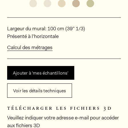
Découvrir d'autres variantes: HPT603
Découvrir d'autres variantes: HPT
Découvrir d'autres variant
Découvrir d'autres v
Découvrir d'au
Dimensions
Largeur du mural: 100 cm (39” 1/3)
Présenté à l’horizontale
Calcul des métrages
Ajouter à 'mes échantillons'
Voir les détails techniques
télécharger les fichiers 3d
Veuillez indiquer votre adresse e-mail pour accéder
aux fichiers 3D