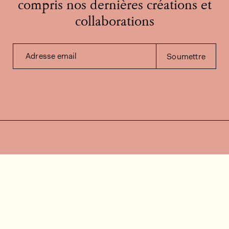
compris nos dernières créations et
collaborations
Adresse email
Soumettre
Contactez-nous
Besoin d'aide?
Contact
FAQ
Offres d'emploi
Vidéos d’installation
Espace client
Vérification du stock