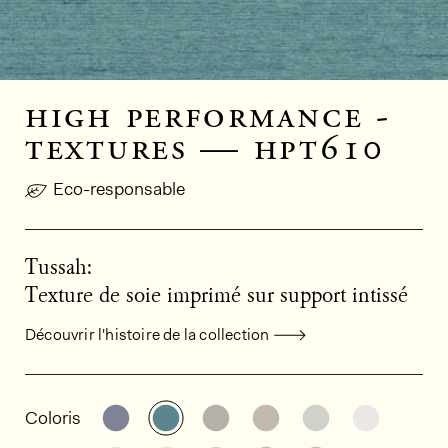
high performance -
textures — hpt610
Eco-responsable
Tussah:
Texture de soie imprimé sur support intissé
Découvrir l'histoire de la collection
Informations générales sur le produi
Découvrir d'autres variantes: HPT611
Découvrir d'autres variantes: HPT
Découvrir d'autres variant
Découvrir d'autres v
Découvrir d'au
Découvri
Coloris