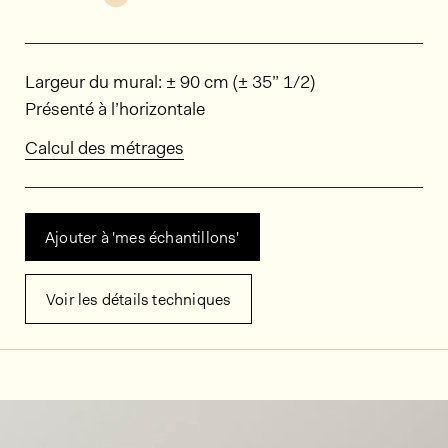
Dimensions
Largeur du mural: ± 90 cm (± 35” 1/2)
Présenté à l’horizontale
Calcul des métrages
Ajouter à 'mes échantillons'
Voir les détails techniques
Décors