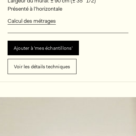
Dimensions
Largeur du mural: ± 90 cm (± 35” 1/2)
Présenté à l’horizontale
Calcul des métrages
Ajouter à 'mes échantillons'
Voir les détails techniques
Décors