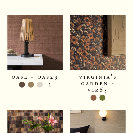
oase - oas29
virginia's
garden -
+1
vir65