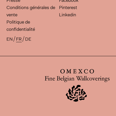
Presse
Facebook
Conditions générales de
Pinterest
vente
Linkedin
Politique de
confidentialité
EN
FR
DE
Traductions disponibles pour ce