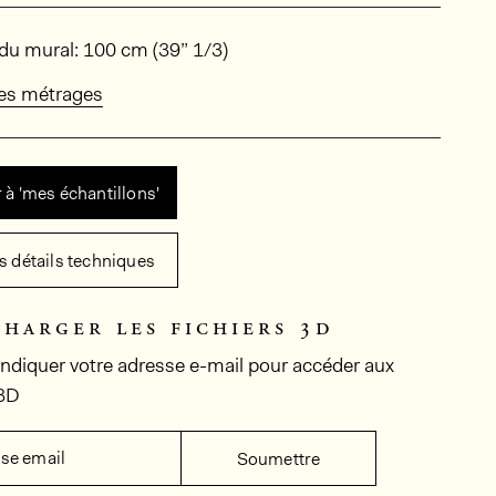
ions
du mural: 100 cm (39” 1/3)
des métrages
 à 'mes échantillons'
es détails techniques
charger les fichiers 3d
 indiquer votre adresse e-mail pour accéder aux
 3D
se email
Soumettre