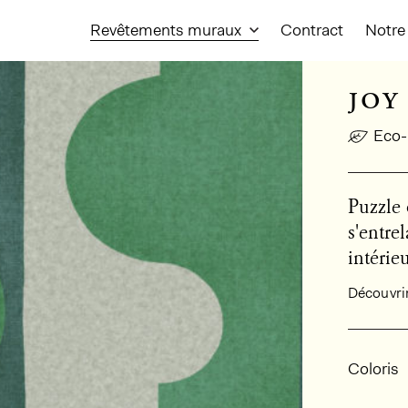
Revêtements muraux
Contract
Notre 
joy
Eco-
Puzzle 
s'entre
intérieu
Découvrir 
Infor
Coloris