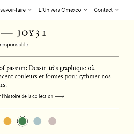
savoir-faire
L'Univers Omexco
Contact
 — joy31
responsable
of passion: Dessin très graphique où
lacent couleurs et formes pour rythmer nos
rs.
l'histoire de la collection
mations générales sur le produit
Découvrir d'autres variantes: JOY32
Découvrir d'autres variantes: JOY31
Découvrir d'autres variantes: JOY33
Découvrir d'autres variantes: JO