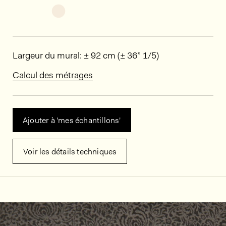
Découvrir d'autres variantes: MIN0120
Dimensions
Largeur du mural: ± 92 cm (± 36” 1/5)
Calcul des métrages
Ajouter à 'mes échantillons'
Voir les détails techniques
Décors