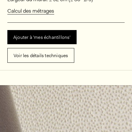
Calcul des métrages
Ajouter à 'mes échantillons'
Voir les détails techniques
Décors