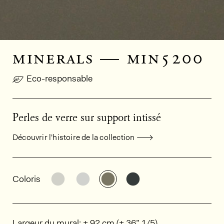
minerals — min5200
Eco-responsable
Perles de verre sur support intissé
Découvrir l'histoire de la collection
Informations générales sur le produi
Découvrir d'autres variantes: MIN5400
Découvrir d'autres variantes: MI
Découvrir d'autres variant
Découvrir d'autres v
Coloris
Dimensions
Largeur du mural: ± 92 cm (± 36” 1/5)