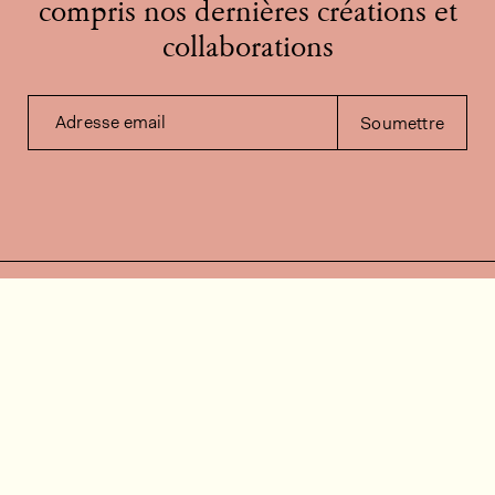
compris nos dernières créations et
collaborations
Adresse email
Soumettre
Contactez-nous
Besoin d'aide?
Contact
FAQ
Offres d'emploi
Vidéos d’installation
Espace client
Vérification du stock