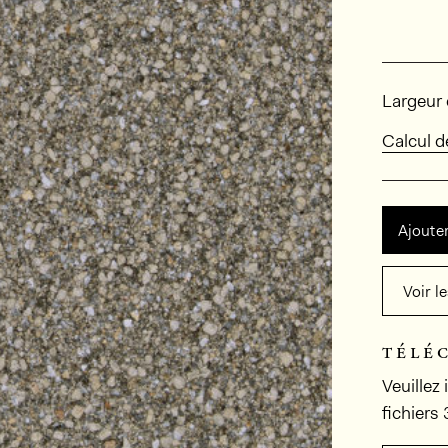
Dimens
Largeur 
Calcul 
Ajouter
Voir l
télé
Veuillez
fichiers