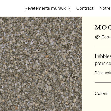
Revêtements muraux
Contract
Notre 
mo
Eco-
Pebbles
pour ce
Découvrir 
Infor
Coloris