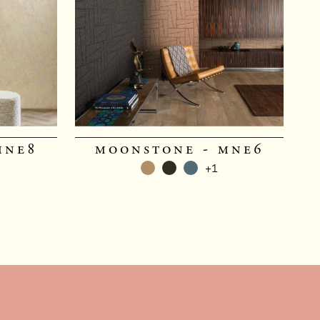
mne8
moonstone - mne6
+1