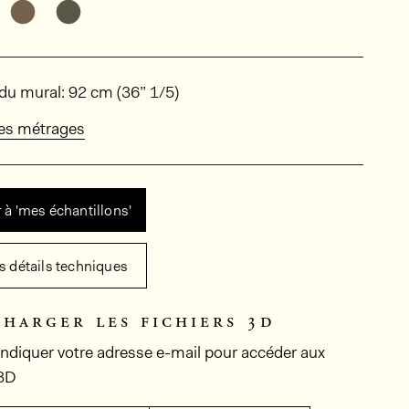
Découvrir d'autres variantes: MNE7008
Découvrir d'autres variantes: MNE7009
ions
du mural: 92 cm (36” 1/5)
des métrages
 à 'mes échantillons'
es détails techniques
charger les fichiers 3d
 indiquer votre adresse e-mail pour accéder aux
 3D