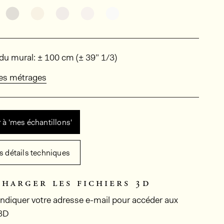
Découvrir d'autres variantes: NOA2001
Découvrir d'autres variantes: NOA2021
Découvrir d'autres variantes: NOA2023
Découvrir d'autres variantes: N
Découvrir d'autres varian
ions
du mural: ± 100 cm (± 39” 1/3)
des métrages
 à 'mes échantillons'
es détails techniques
charger les fichiers 3d
 indiquer votre adresse e-mail pour accéder aux
 3D