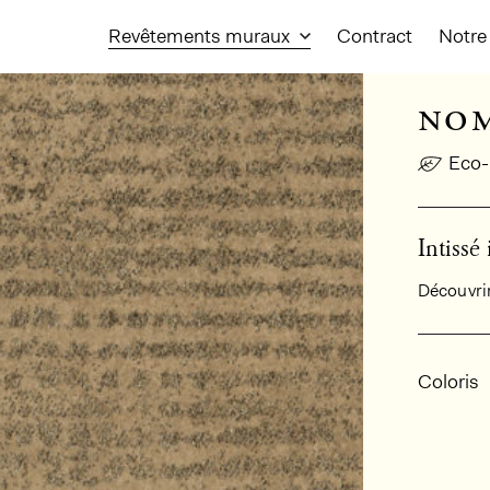
Revêtements muraux
Contract
Notre 
no
Eco-
Intissé
Découvrir 
Infor
Coloris