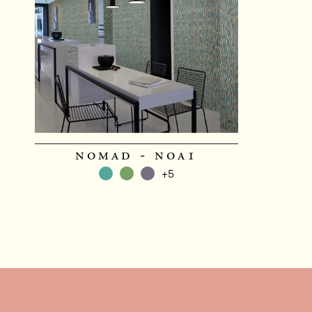
nomad - noa1
+5