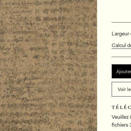
Dimens
Largeur 
Calcul 
Ajouter
Voir l
télé
Veuillez
fichiers