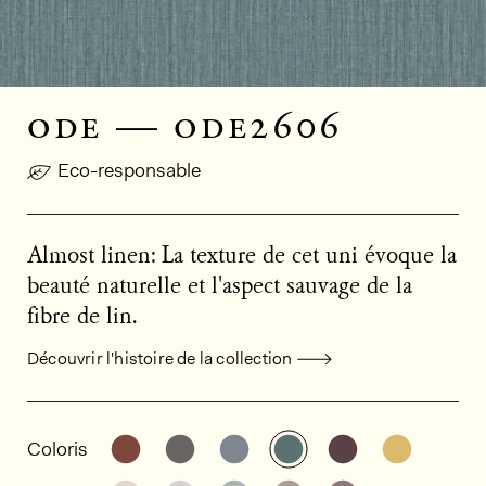
ode — ode2606
Eco-responsable
Almost linen: La texture de cet uni évoque la
beauté naturelle et l'aspect sauvage de la
fibre de lin.
Découvrir l'histoire de la collection
Informations générales sur le produi
Découvrir d'autres variantes: ODE2118
Découvrir d'autres variantes: OD
Découvrir d'autres variant
Découvrir d'autres v
Découvrir d'au
Découvr
Coloris