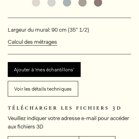
Découvrir d'autres variantes: ODE2803
Découvrir d'autres variantes: OD
Découvrir d'autres variant
Découvrir d'autres v
Découvrir d'au
Dimensions
Largeur du mural: 90 cm (35” 1/2)
Calcul des métrages
Ajouter à 'mes échantillons'
Voir les détails techniques
télécharger les fichiers 3d
Veuillez indiquer votre adresse e-mail pour accéder
aux fichiers 3D