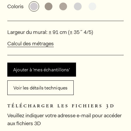
Découvrir d'autres variantes: SRA3041
Découvrir d'autres variantes: SR
Découvrir d'autres variant
Découvrir d'autres v
Découvrir d'au
Coloris
Dimensions
Largeur du mural: ± 91 cm (± 35˝ 4/5)
Calcul des métrages
Ajouter à 'mes échantillons'
Voir les détails techniques
télécharger les fichiers 3d
Veuillez indiquer votre adresse e-mail pour accéder
aux fichiers 3D