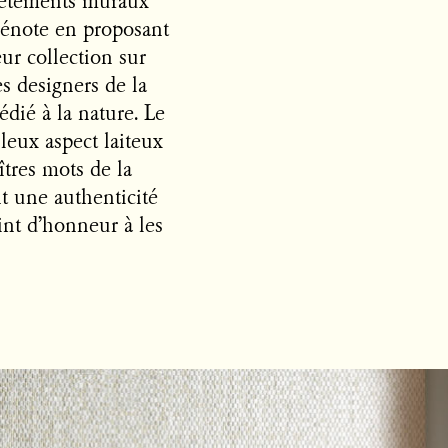
vêtements muraux
 dénote en proposant
ur collection sur
es designers de la
dié à la nature. Le
lleux aspect laiteux
îtres mots de la
nt une authenticité
int d’honneur à les