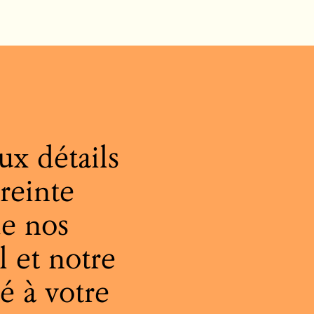
x détails
reinte
e nos
l et notre
té à votre