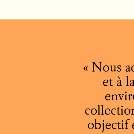
Nous ac
et à 
envi
collectio
objectif 