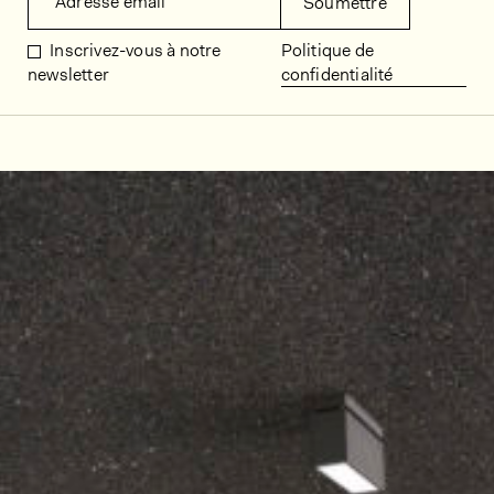
Adresse email
Soumettre
Inscrivez-vous à notre
Politique de
newsletter
confidentialité
Décors