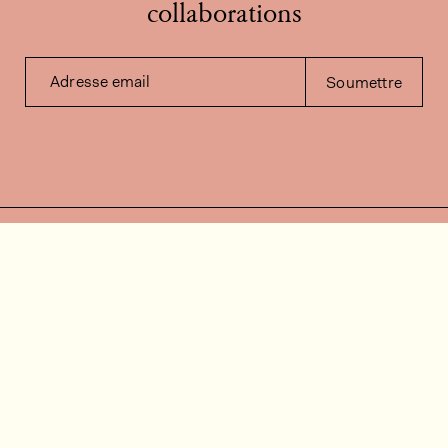
collaborations
Adresse email
Soumettre
Contactez-nous
Besoin d'aide?
Contact
FAQ
Offres d'emploi
Vidéos d’installation
Espace client
Vérification du stock