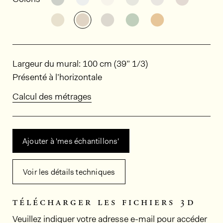
Découvrir d'autres variantes: HPT507
Découvrir d'autres variantes: HPT
Découvrir d'autres variant
Découvrir d'autres v
Découvrir d'au
Dimensions
Largeur du mural: 100 cm (39” 1/3)
Présenté à l’horizontale
Calcul des métrages
Ajouter à 'mes échantillons'
Voir les détails techniques
télécharger les fichiers 3d
Veuillez indiquer votre adresse e-mail pour accéder