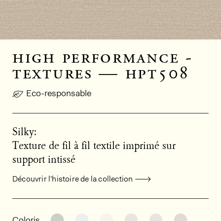
high performance -
textures — hpt508
Eco-responsable
Silky:
Texture de fil à fil textile imprimé sur
support intissé
Découvrir l'histoire de la collection
Informations générales sur le produi
Découvrir d'autres variantes: HPT511
Découvrir d'autres variantes: HPT
Découvrir d'autres variant
Découvrir d'autres v
Découvrir d'au
Découvri
Coloris