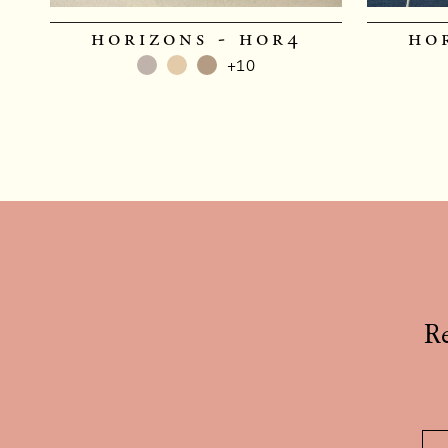
horizons - hor4
ho
+10
Re