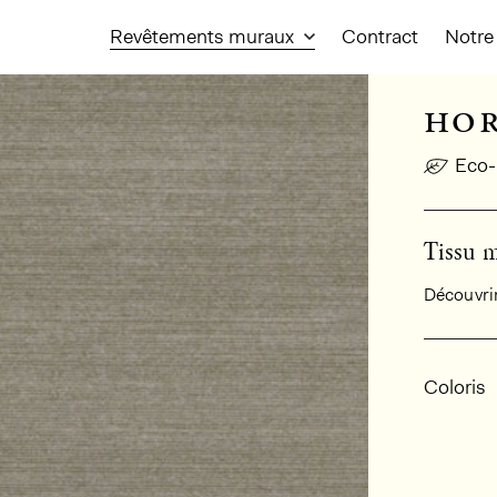
Revêtements muraux
Contract
Notre 
hor
Eco-
Tissu m
Découvrir 
Infor
Coloris