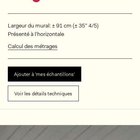
Dimensions
Largeur du mural: ± 91 cm (± 35” 4/5)
Présenté à l’horizontale
Calcul des métrages
Ajouter à 'mes échantillons'
Voir les détails techniques
Décors