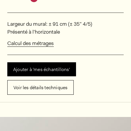
Dimensions
Largeur du mural: ± 91 cm (± 35” 4/5)
Présenté à l’horizontale
Calcul des métrages
Ajouter à 'mes échantillons'
Voir les détails techniques
Décors