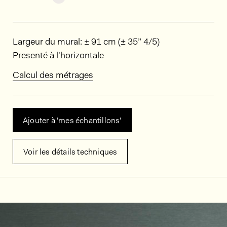
Dimensions
Largeur du mural: ± 91 cm (± 35” 4/5)
Presenté à l'horizontale
Calcul des métrages
Ajouter à 'mes échantillons'
Voir les détails techniques
Décors