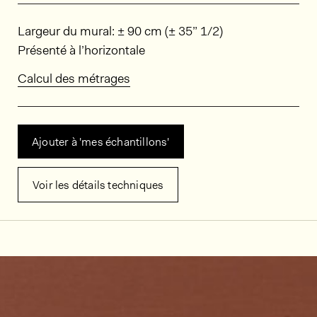
Dimensions
Largeur du mural: ± 90 cm (± 35” 1/2)
Présenté à l’horizontale
Calcul des métrages
Ajouter à 'mes échantillons'
Voir les détails techniques
Décors