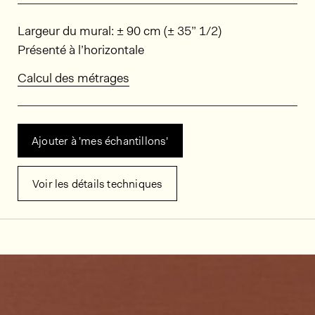
Dimensions
Largeur du mural: ± 90 cm (± 35” 1/2)
Présenté à l’horizontale
Calcul des métrages
Ajouter à 'mes échantillons'
Voir les détails techniques
Décors