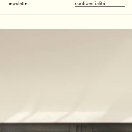
newsletter
confidentialité
Décors