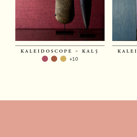
kaleidoscope - kal5
kale
+10