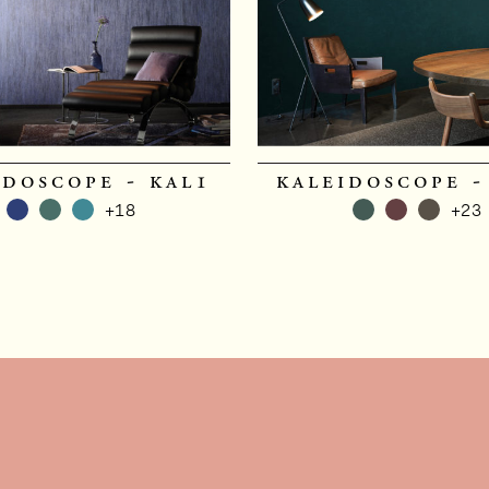
idoscope - kal1
kaleidoscope -
+18
+23