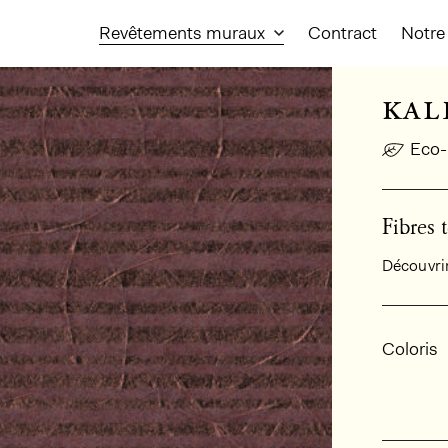
Revêtements muraux
Contract
Notre 
kal
Eco-
Fibres t
Découvrir 
Infor
Coloris