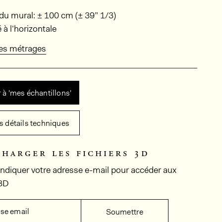
ions
du mural: ± 100 cm (± 39” 1/3)
 à l’horizontale
des métrages
 à 'mes échantillons'
es détails techniques
charger les fichiers 3d
 indiquer votre adresse e-mail pour accéder aux
 3D
se email
Soumettre