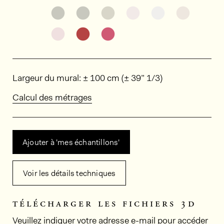
Découvrir d'autres variantes: KAL1119
Découvrir d'autres variantes: KAL
Découvrir d'autres variant
Découvrir d'autres v
Découvrir d'au
Découvri
Découvrir d'autres variantes: KAL1110
Découvrir d'autres variantes: KAL
Découvrir d'autres variant
Dimensions
Largeur du mural: ± 100 cm (± 39” 1/3)
Calcul des métrages
Ajouter à 'mes échantillons'
Voir les détails techniques
télécharger les fichiers 3d
Veuillez indiquer votre adresse e-mail pour accéder