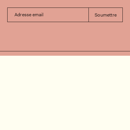
Adresse email
Soumettre
Contactez-nous
Besoin d'aide?
Contact
FAQ
Offres d'emploi
Vidéos d’installation
Espace client
Vérification du stock
Documentation
Suivez-nous